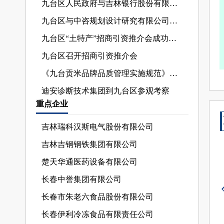
九台区人民政府与吉林银行股份有限公司举行战略合作协议签约仪式
九台区与中咨规划设计研究有限公司举行签约座谈
九台区“土特产”招商引资推介会成功举办
九台区召开招商引资推介会
《九台贡米品牌品质管理实施规范》正式发布
迪安诊断技术集团到九台区参观考察
重点企业
粤港澳大湾区研究会经贸合作考察团来九台区开展交流活动
​扩投资 促转型 发展支撑更加强劲
吉林瑞科汉斯电气股份有限公司
九台区举办2025年企业家联谊会
吉林吉钢钢铁集团有限公司
楚天华通医药设备有限公司
长春中誉集团有限公司
长春市朱老六食品股份有限公司
长春伊利冷冻食品有限责任公司