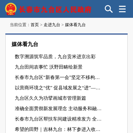
当前位置：
首页
>
走进九台
>
媒体看九台
媒体看九台
数字溯源筑牢品质，九台贡米进京出彩
九台田间农事忙 沃野田畴绘新景
长春市九台区“新春第一会”坚定不移构建“1234”整体格局，打造长吉协同发展战略枢纽，下好关键棋眼
以营商环境之“优” 促县域发展之“进”——从全国“五好”标杆看长春市九台区“安商惠企”实践
九台区久久为功擘画城市管理新篇
准确全面贯彻新发展理念 主动服务和融入新发展格局 九台区向“新”求“质”推动高质量发展
长春市九台区帮扶车间建设精准发力 全面开启赋能乡村振兴新篇章
希望的田野｜吉林九台：林下参进入收获期 原生态种植“参”机勃勃