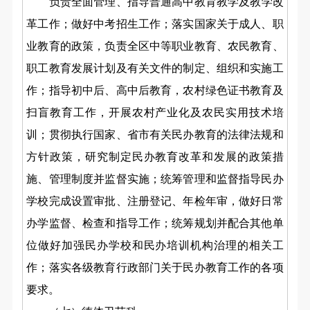
负责
全面
管理、指导
普通
高中教育教学及
教学
改
革工作
；
做好中考
招生工作
；
落实国家关于成人、职
业教育的政策，
负责全区中等职业教育、农民教育、
职工教育发展计划及有关文件的制定、组织
和
实施工
作；指导初中后、高中后教育，农村绿色证书教育及
扫盲教育工作，开展农村产业化及农民实用技术培
训；
贯彻执行
国家、省市
有关民办教育
的
法律法规和
方针政策，研究
制定
民办教育改革和发展的政策措
施、管理制度并监督实施
；
统筹管理和监督指导民办
学校完成设置审批、注册登记、年检年审
，做好日常
办学监督、检查和指导工作；
统筹规划并配合其他单
位做好加强
民办学校和民办培训机构
治理的相关工
作
；
落实各级教育行政部门关于民办教育工作的各项
要求。