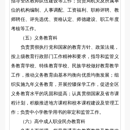
指导全
区
教师队伍建设
等工作
；负责局机关及所属单
位的机构编制、人事调配、工资福利、职称评聘、教
师聘任、评先选优
、资格认定、师德建设、职工年度
考核等工作
。
（五）义务教育科
负责
贯彻执行党和国家的教育方针、政策法规
，
按
上级教育行政部门
工作精神和要求，指导和监管义
务教育学校、特殊教育学校、民族学校做好
教育教学
工作，推动义务教育由基本均衡向优质均衡发展；
组
织实施九年义务教育，
开展控辍保学工作，
促进全区
义务教育
水平
的巩固和提高
；
认真贯彻国家及省市课
程计划，积极推进地方课程
和校本课程
建设
及管理工
作；
负责中小学教学用书的审定
和监管工作。
（六）高中成人职业民办教育科